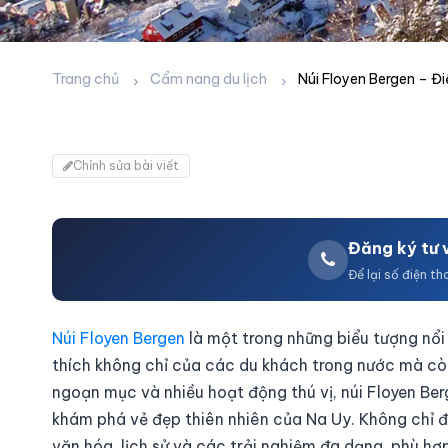
Núi Floyen Bergen – Điểm ngắ
Trang chủ
Cẩm nang du lịch
Núi Floyen Bergen – 
Uy
03/10/2025
Chỉnh sửa bài viết
Đăng ký tư 
Để lại số điện th
Núi Floyen Bergen
là một trong những biểu tượng nổi
thích không chỉ của các du khách trong nước mà c
ngoạn mục và nhiều hoạt động thú vị, núi Floyen Be
khám phá vẻ đẹp thiên nhiên của Na Uy. Không chỉ đ
văn hóa, lịch sử và các trải nghiệm đa dạng, phù hợ