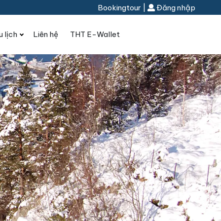
Bookingtour
|
Đăng nhập
u lịch
Liên hệ
THT E-Wallet