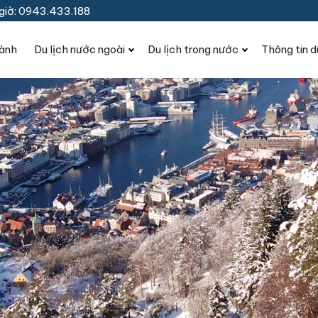
giờ: 0943.433.188
hành
Du lịch nước ngoài
Du lịch trong nước
Thông tin d