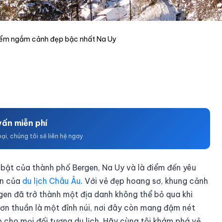
m cảnh đẹp bậc nhất Na
Điểm ngắm cảnh đẹp bậc nhất Na Uy
vấn miễn phí
oại, chúng tôi sẽ liên hệ ngay
 bật của thành phố Bergen, Na Uy và là điểm đến yêu
òn của
du lịch Châu Âu
. Với vẻ đẹp hoang sơ, khung cảnh
rgen đã trở thành một địa danh không thể bỏ qua khi
ơn thuần là một đỉnh núi, nơi đây còn mang đậm nét
p cho mọi đối tượng du lịch. Hãy cùng tôi khám phá vẻ