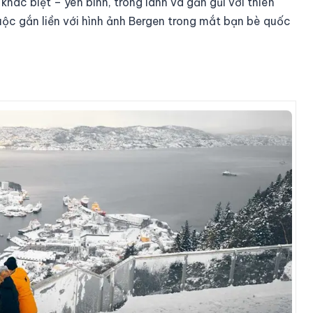
ác biệt – yên bình, trong lành và gần gũi với thiên
huộc gắn liền với hình ảnh Bergen trong mắt bạn bè quốc