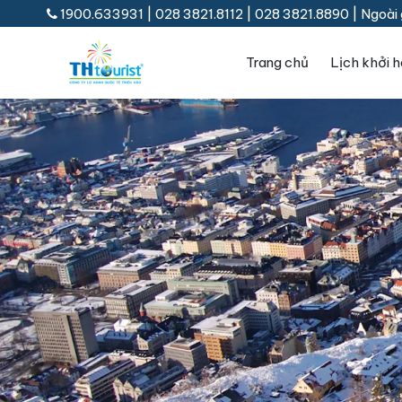
1900.633931
|
028 3821.8112
|
028 3821.8890
|
Ngoài 
Trang chủ
Lịch khởi 