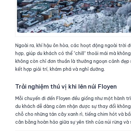
Ngoài ra, khí hậu ôn hòa, các hoạt động ngoài trời đ
hợp, giúp du khách có thể "chill" thoải mái mà không 
không còn chỉ đơn thuần là thưởng ngoạn cảnh đẹp 
kết hợp giải trí, khám phá và nghỉ dưỡng.
Trải nghiệm thú vị khi lên núi Floyen
Mỗi chuyến đi đến Floyen đều giống như một hành trì
du khách dễ dàng cảm nhận được sự thay đổi không kh
chỗ cho những tán cây xanh rì, tiếng chim hót và bầ
cân bằng hoàn hảo giữa sự yên tĩnh của núi rừng và