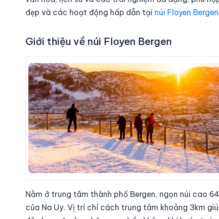
đẹp và các hoạt động hấp dẫn tại
núi Floyen Bergen
Giới thiệu về núi Floyen Bergen
Nằm ở trung tâm thành phố Bergen, ngọn núi cao 64
của Na Uy. Vị trí chỉ cách trung tâm khoảng 3km gi