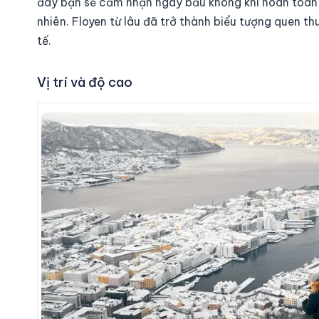
đây bạn sẽ cảm nhận ngay bầu không khí hoàn toàn kh
nhiên. Floyen từ lâu đã trở thành biểu tượng quen t
tế.
Vị trí và độ cao