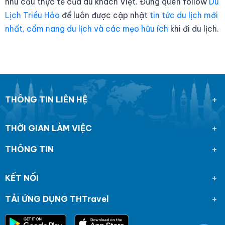
nhu cầu thực tế của du khách Việt. Đừng quên follow
Du
Lịch Triều Hảo
để luôn được cập nhật
tin tức du lịch mới
nhất, cẩm nang du lịch và các mẹo hữu ích
khi đi du lịch.
THÔNG TIN LIÊN HỆ
THỜI GIAN LÀM VIỆC
THÔNG TIN
KẾT NỐI
TẢI ỨNG DỤNG THTravel