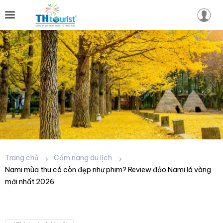
Nami mùa thu có còn đẹp như phim? Review
đảo Nami lá vàng mới nhất 2026
Trang chủ
Cẩm nang du lịch
Nami mùa thu có còn đẹp như phim? Review đảo Nami lá vàng
02/06/2026
mới nhất 2026