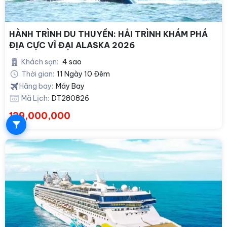
HÀNH TRÌNH DU THUYỀN: HẢI TRÌNH KHÁM PHÁ
ĐỊA CỰC VĨ ĐẠI ALASKA 2026
Khách sạn:
4 sao
Thời gian:
11 Ngày 10 Đêm
Hãng bay:
Máy Bay
Mã Lịch:
DT280826
139,000,000