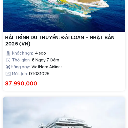
HẢI TRÌNH DU THUYỀN: ĐÀI LOAN – NHẬT BẢN
2025 (VN)
Khách sạn:
4 sao
Thời gian:
8 Ngày 7 Đêm
Hãng bay:
VietNam Airlines
Mã Lịch:
DT031026
37,990,000