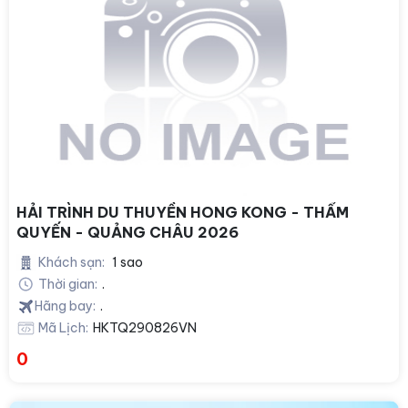
HẢI TRÌNH DU THUYỀN HONG KONG - THẨM
QUYẾN - QUẢNG CHÂU 2026
Khách sạn:
1 sao
Thời gian:
.
Hãng bay:
.
Mã Lịch:
HKTQ290826VN
0