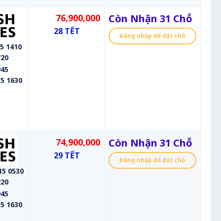
76,900,000
Còn Nhận 31 Chỗ
28 TẾT
Đăng nhập để đặt chỗ
5 1410
720
945
5 1630
74,900,000
Còn Nhận 31 Chỗ
29 TẾT
Đăng nhập để đặt chỗ
15 0530
220
945
5 1630