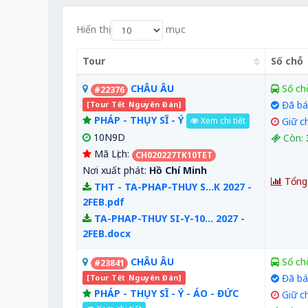
Hiển thị
mục
Tour
Số chỗ
CHÂU ÂU
Số ch
#22376
Đã bá
[Tour Tết Nguyên Đán]
PHÁP - THỤY SĨ - Ý
Giữ c
Xem chi tiết
10N9D
Còn:
Mã Lịch:
CH020227TK10TET
Nơi xuất phát:
Hồ Chí Minh
Tổng
THT - TA-PHAP-THUY S...K 2027 -
2FEB.pdf
TA-PHAP-THUY SI-Y-10... 2027 -
2FEB.docx
CHÂU ÂU
Số ch
#23841
Đã bá
[Tour Tết Nguyên Đán]
PHÁP - THỤY SĨ - Ý - ÁO - ĐỨC
Giữ c