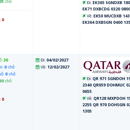
25
chỗ
Đi:
EK365 SGNDXB 180
EK71 DXBCDG 0320 080
Về:
EK50 MUCDXB 143
:
0
EK364 DXBSGN 0400 13
ỗ:
30
Đi:
04/02/2027
n:
0
chỗ
Về:
12/02/2027
hỗ:
0
chỗ
Đi:
QR 971 SGNDOH 1
30
chỗ
2340 QR059 DOHMUC 0
0655
Về:
QR128 MXPDOH 1
:
0
2255 QR 970 DOHSGN 0
1305