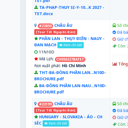
TET.pdf
TA-PHAP-THUY SI-Y-10...K 2027 -
TET.docx
CHÂU ÂU
Số ch
#23850
Đã bá
[Tour Tết Nguyên Đán]
PHẦN LAN - THỤY ĐIỂN - NAUY -
Giữ c
ĐAN MẠCH
Xem chi tiết
Còn:
11N10D
Mã Lịch:
CH050227BATET
Tổng
Nơi xuất phát:
Hồ Chí Minh
THT-BA-ĐÔNG PHẦN LAN...N10D-
BROCHURE.pdf
BA-ĐÔNG PHẦN LAN-NAU...N10D-
BROCHURE.pdf
CHÂU ÂU
Số ch
#23199
Đã bá
[Tour Tết Nguyên Đán]
HUNGARY - SLOVAKIA - ÁO - CH
Giữ c
SÉC
Xem chi tiết
Còn: