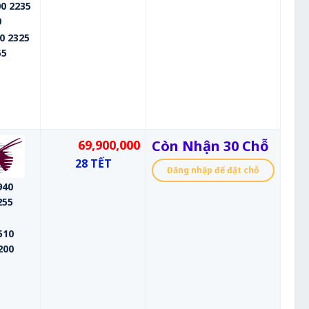
0 2235
0
0 2325
55
69,900,000
Còn Nhận 30 Chỗ
28 TẾT
Đăng nhập để đặt chỗ
940
255
510
200