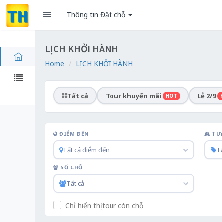
Thông tin Đặt chỗ
LỊCH KHỞI HÀNH
Home
LỊCH KHỞI HÀNH
Tất cả
Tour khuyến mãi
Lễ 2/9
HOT
ĐIỂM ĐẾN
TU
Tất cả điểm đến
Tấ
SỐ CHỖ
Tất cả
Chỉ hiển thị tour còn chỗ