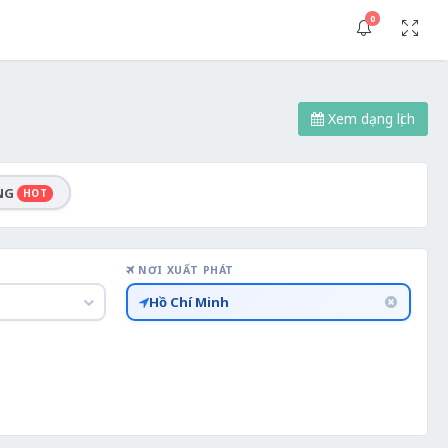
0
Xem dạng lịch
NG
HOT
NƠI XUẤT PHÁT
Hồ Chí Minh