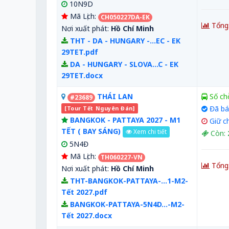
10N9D
Mã Lịch:
CH050227DA-EK
Tổng
Nơi xuất phát:
Hồ Chí Minh
THT - DA - HUNGARY -...EC - EK
29TET.pdf
DA - HUNGARY - SLOVA...C - EK
29TET.docx
THÁI LAN
Số ch
#23689
Đã bá
[Tour Tết Nguyên Đán]
BANGKOK - PATTAYA 2027 - M1
Giữ c
TẾT ( BAY SÁNG)
Xem chi tiết
Còn:
5N4Đ
Mã Lịch:
TH060227-VN
Tổng
Nơi xuất phát:
Hồ Chí Minh
THT-BANGKOK-PATTAYA-...1-M2-
Tết 2027.pdf
BANGKOK-PATTAYA-5N4D...-M2-
Tết 2027.docx