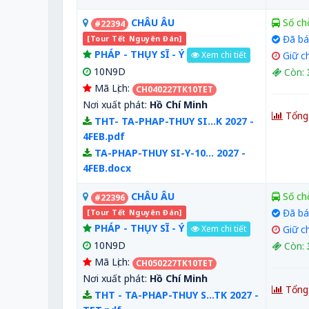
CHÂU ÂU
Số ch
#22394
Đã bá
[Tour Tết Nguyên Đán]
PHÁP - THỤY SĨ - Ý
Giữ c
Xem chi tiết
10N9D
Còn:
Mã Lịch:
CH040227TK10TET
Nơi xuất phát:
Hồ Chí Minh
Tổng
THT- TA-PHAP-THUY SI...K 2027 -
4FEB.pdf
TA-PHAP-THUY SI-Y-10... 2027 -
4FEB.docx
CHÂU ÂU
Số ch
#22396
Đã bá
[Tour Tết Nguyên Đán]
PHÁP - THỤY SĨ - Ý
Giữ c
Xem chi tiết
10N9D
Còn:
Mã Lịch:
CH050227TK10TET
Nơi xuất phát:
Hồ Chí Minh
Tổng
THT - TA-PHAP-THUY S...TK 2027 -