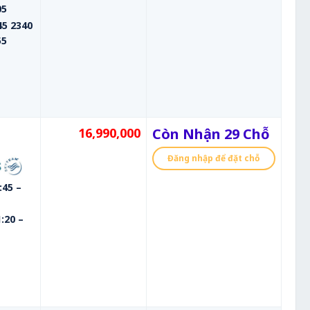
05
5 2340
55
16,990,000
Còn Nhận 29 Chỗ
Đăng nhập để đặt chỗ
:45 –
:20 –