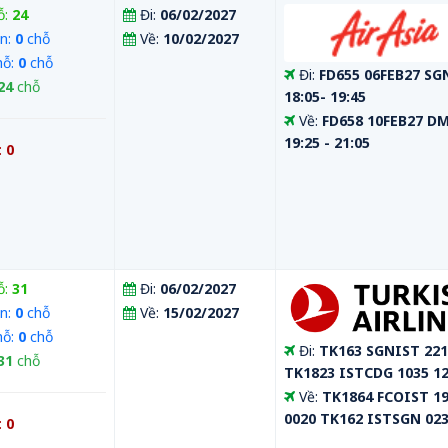
ỗ:
24
Đi:
06/02/2027
n:
0
chỗ
Về:
10/02/2027
hỗ:
0
chỗ
Đi:
FD655 06FEB27 S
24
chỗ
18:05- 19:45
Về:
FD658 10FEB27 D
19:25 - 21:05
:
0
ỗ:
31
Đi:
06/02/2027
n:
0
chỗ
Về:
15/02/2027
hỗ:
0
chỗ
Đi:
TK163 SGNIST 221
31
chỗ
TK1823 ISTCDG 1035 1
Về:
TK1864 FCOIST 1
0020 TK162 ISTSGN 023
:
0