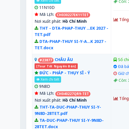
Xem chi tiết
Còn:
11N10D
Mã Lịch:
CH030227EK11TET
Tổng
Nơi xuất phát:
Hồ Chí Minh
THT - DTA-PHAP-THUY ...EK 2027 -
TET.pdf
DTA-PHAP-THUY SI-Y-A...K 2027 -
TET.docx
CHÂU ÂU
Số ch
#23877
Đã bá
[Tour Tết Nguyên Đán]
ĐỨC - PHÁP - THỤY SĨ - Ý
Giữ c
Xem chi tiết
Còn:
9N8D
Mã Lịch:
CH040227QR9-TET
Tổng
Nơi xuất phát:
Hồ Chí Minh
THT-TA-DUC-PHAP-THUY SI-Y-
9N8D-28TET.pdf
TA-DUC-PHAP-THUY SI-Y-9N8D-
28TET.docx