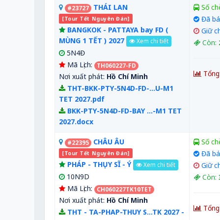
THÁI LAN
Số ch
#23727
Đã bá
[Tour Tết Nguyên Đán]
BANGKOK - PATTAYA bay FD (
Giữ c
MÙNG 1 TẾT ) 2027
Xem chi tiết
Còn:
5N4Đ
Mã Lịch:
TH060227-FD
Tổng
Nơi xuất phát:
Hồ Chí Minh
THT-BKK-PTY-5N4D-FD-...U-M1
TET 2027.pdf
BKK-PTY-5N4D-FD-BAY ...-M1 TET
2027.docx
CHÂU ÂU
Số ch
#22395
Đã bá
[Tour Tết Nguyên Đán]
PHÁP - THỤY SĨ - Ý
Giữ c
Xem chi tiết
10N9D
Còn:
Mã Lịch:
CH060227TK10TET
Nơi xuất phát:
Hồ Chí Minh
Tổng
THT - TA-PHAP-THUY S...TK 2027 -