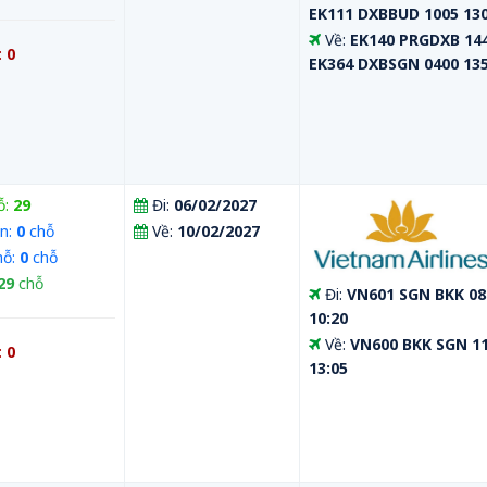
EK111 DXBBUD 1005 13
Về:
EK140 PRGDXB 144
:
0
EK364 DXBSGN 0400 13
ỗ:
29
Đi:
06/02/2027
n:
0
chỗ
Về:
10/02/2027
hỗ:
0
chỗ
29
chỗ
Đi:
VN601 SGN BKK 08
10:20
Về:
VN600 BKK SGN 11
:
0
13:05