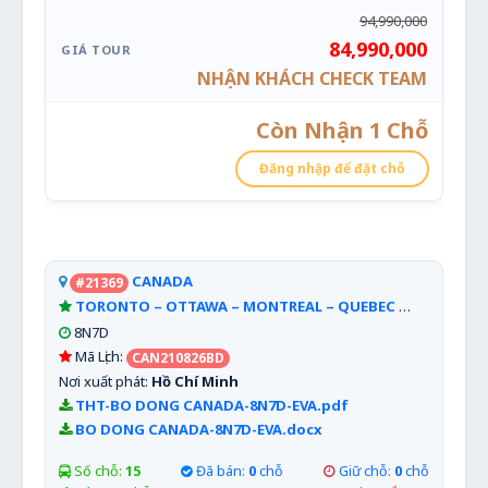
94,990,000
84,990,000
NHẬN KHÁCH CHECK TEAM
Còn Nhận 1 Chỗ
Đăng nhập để đặt chỗ
CANADA
#21369
TORONTO – OTTAWA – MONTREAL – QUEBEC
Xem chi tiế
8N7D
Mã Lịch:
CAN210826BD
Nơi xuất phát:
Hồ Chí Minh
THT-BO DONG CANADA-8N7D-EVA.pdf
BO DONG CANADA-8N7D-EVA.docx
Số chỗ:
15
Đã bán:
0
chỗ
Giữ chỗ:
0
chỗ