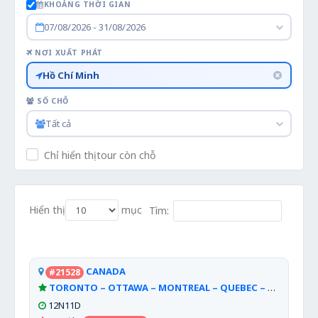
KHOẢNG THỜI GIAN
07/08/2026 - 31/08/2026
NƠI XUẤT PHÁT
Hồ Chí Minh
SỐ CHỖ
Tất cả
Chỉ hiển thị tour còn chỗ
Hiển thị
mục
Tìm:
CANADA
#21528
TORONTO – OTTAWA – MONTREAL – QUEBEC – VANCOUVER - VICTORIA
12N11D