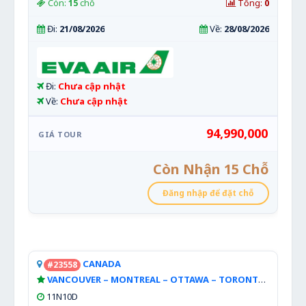
Còn:
15
chỗ
Tổng:
0
Đi:
21/08/2026
Về:
28/08/2026
Đi:
Chưa cập nhật
Về:
Chưa cập nhật
94,990,000
Còn Nhận 15 Chỗ
Đăng nhập để đặt chỗ
CANADA
#23558
VANCOUVER – MONTREAL – OTTAWA – TORONTO
Xem ch
11N10D