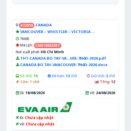
CANADA
#22055
VANCOUVER – WHISTLER – VICTORIA
Xem chi tiết
7N6Đ
Mã Lịch:
CAN180826BT
Nơi xuất phát:
Hồ Chí Minh
THT-CANADA BO TAY-VA...VER-7N6D-2026.pdf
CANADA BO TAY-VANCOUVER-7N6D-2026.docx
Số chỗ:
15
Đã bán:
12
chỗ
Giữ chỗ:
2
chỗ
Còn:
1
chỗ
Tổng:
12
Đi:
18/08/2026
Về:
24/08/2026
Đi:
Chưa cập nhật
Về:
Chưa cập nhật