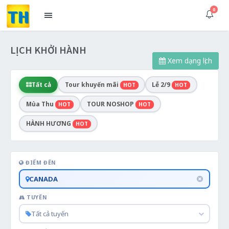
0
LỊCH KHỞI HÀNH
Xem dạng lịch
Tất cả
Tour khuyến mãi
Lễ 2/9
HOT
HOT
Mùa Thu
TOUR NOSHOP
HOT
HOT
HÀNH HƯƠNG
HOT
ĐIỂM ĐẾN
CANADA
TUYẾN
Tất cả tuyến