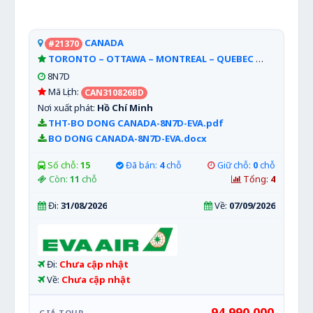
CANADA
#21370
TORONTO – OTTAWA – MONTREAL – QUEBEC
Xem chi tiế
8N7D
Mã Lịch:
CAN310826BD
Nơi xuất phát:
Hồ Chí Minh
THT-BO DONG CANADA-8N7D-EVA.pdf
BO DONG CANADA-8N7D-EVA.docx
Số chỗ:
15
Đã bán:
4
chỗ
Giữ chỗ:
0
chỗ
Còn:
11
chỗ
Tổng:
4
Đi:
31/08/2026
Về:
07/09/2026
Đi:
Chưa cập nhật
Về:
Chưa cập nhật
94,990,000