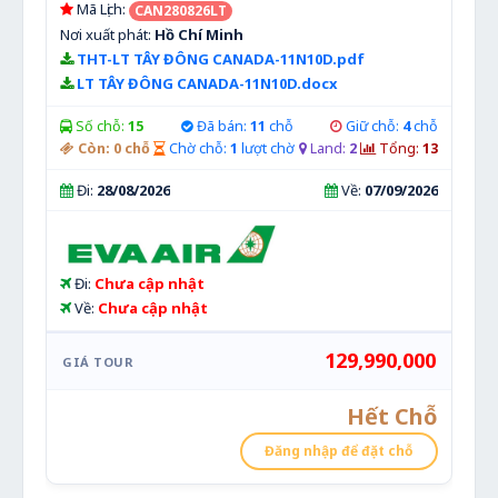
Mã Lịch:
CAN280826LT
Nơi xuất phát:
Hồ Chí Minh
THT-LT TÂY ĐÔNG CANADA-11N10D.pdf
LT TÂY ĐÔNG CANADA-11N10D.docx
Số chỗ:
15
Đã bán:
11
chỗ
Giữ chỗ:
4
chỗ
Còn:
0
chỗ
Chờ chỗ:
1
lượt chờ
Land:
2
Tổng:
13
Đi:
28/08/2026
Về:
07/09/2026
Đi:
Chưa cập nhật
Về:
Chưa cập nhật
129,990,000
Hết Chỗ
Đăng nhập để đặt chỗ