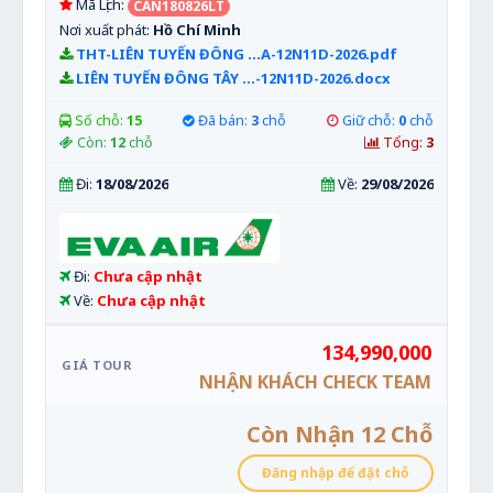
Mã Lịch:
CAN180826LT
Nơi xuất phát:
Hồ Chí Minh
THT-LIÊN TUYẾN ĐÔNG ...A-12N11D-2026.pdf
LIÊN TUYẾN ĐÔNG TÂY ...-12N11D-2026.docx
Số chỗ:
15
Đã bán:
3
chỗ
Giữ chỗ:
0
chỗ
Còn:
12
chỗ
Tổng:
3
Đi:
18/08/2026
Về:
29/08/2026
Đi:
Chưa cập nhật
Về:
Chưa cập nhật
134,990,000
NHẬN KHÁCH CHECK TEAM
Còn Nhận 12 Chỗ
Đăng nhập để đặt chỗ