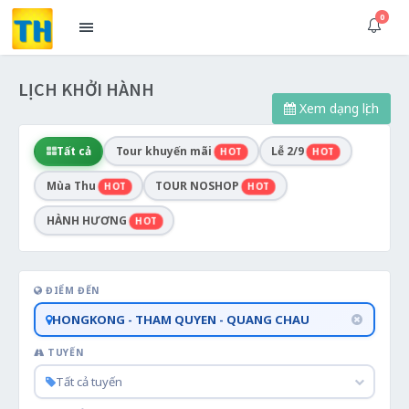
0
LỊCH KHỞI HÀNH
Xem dạng lịch
Tất cả
Tour khuyến mãi
Lễ 2/9
HOT
HOT
Mùa Thu
TOUR NOSHOP
HOT
HOT
HÀNH HƯƠNG
HOT
ĐIỂM ĐẾN
HONGKONG - THAM QUYEN - QUANG CHAU
TUYẾN
Tất cả tuyến