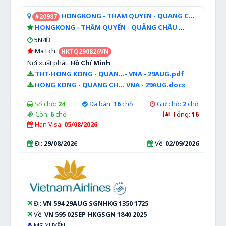
HONGKONG - THAM QUYEN - QUANG CHAU
#20987
[Lễ 2/
HONGKONG - THÂM QUYẾN - QUẢNG CHÂU
Xem chi tiết
5N4Đ
Mã Lịch:
HKTQ290826VN
Nơi xuất phát:
Hồ Chí Minh
THT-HONG KONG - QUAN...- VNA - 29AUG.pdf
HONG KONG - QUANG CH... VNA - 29AUG.docx
Số chỗ:
24
Đã bán:
16
chỗ
Giữ chỗ:
2
chỗ
Còn:
6
chỗ
Tổng:
16
Hạn Visa:
05/08/2026
Đi:
29/08/2026
Về:
02/09/2026
Đi:
VN 594 29AUG SGNHKG 1350 1725
Về:
VN 595 02SEP HKGSGN 1840 2025
MS XUYẾN