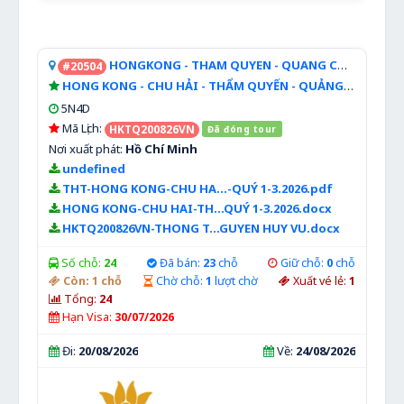
HONGKONG - THAM QUYEN - QUANG CHAU
#20504
HONG KONG - CHU HẢI - THẨM QUYẾN - QUẢNG CHÂU
5N4D
Mã Lịch:
HKTQ200826VN
Đã đóng tour
Nơi xuất phát:
Hồ Chí Minh
undefined
THT-HONG KONG-CHU HA...-QUÝ 1-3.2026.pdf
HONG KONG-CHU HAI-TH...QUÝ 1-3.2026.docx
HKTQ200826VN-THONG T...GUYEN HUY VU.docx
Số chỗ:
24
Đã bán:
23
chỗ
Giữ chỗ:
0
chỗ
Còn:
1
chỗ
Chờ chỗ:
1
lượt chờ
Xuất vé lẻ:
1
Tổng:
24
Hạn Visa:
30/07/2026
Đi:
20/08/2026
Về:
24/08/2026