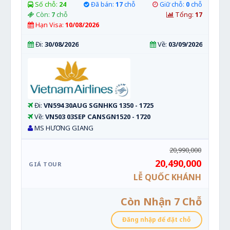
Số chỗ:
24
Đã bán:
17
chỗ
Giữ chỗ:
0
chỗ
Còn:
7
chỗ
Tổng:
17
Hạn Visa:
10/08/2026
Đi:
30/08/2026
Về:
03/09/2026
Đi:
VN594 30AUG SGNHKG 1350 - 1725
Về:
VN503 03SEP CANSGN1520 - 1720
MS HƯƠNG GIANG
20,990,000
20,490,000
LỄ QUỐC KHÁNH
Còn Nhận 7 Chỗ
Đăng nhập để đặt chỗ