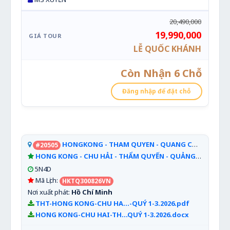
20,490,000
19,990,000
LỄ QUỐC KHÁNH
Còn Nhận 6 Chỗ
Đăng nhập để đặt chỗ
HONGKONG - THAM QUYEN - QUANG CHAU
#20505
[Lễ 2/
HONG KONG - CHU HẢI - THẨM QUYẾN - QUẢNG CHÂU
5N4D
Mã Lịch:
HKTQ300826VN
Nơi xuất phát:
Hồ Chí Minh
THT-HONG KONG-CHU HA...-QUÝ 1-3.2026.pdf
HONG KONG-CHU HAI-TH...QUÝ 1-3.2026.docx