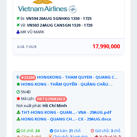
Đi:
VN594 20AUG SGNHKG 1350 - 1725
Về:
VN503 24AUG CANSGN 1520 - 1720
MR VŨ MARK
17,990,000
HONGKONG - THAM QUYEN - QUANG CHAU
#23200
[Lễ 2/
HONG KONG - THÂM QUYẾN - QUẢNG CHÂU
Xem chi tiết
5N4Đ
Mã Lịch:
HKTQ290826CX
Nơi xuất phát:
Hồ Chí Minh
THT-HONG KONG - QUAN...- VNA - 29AUG.pdf
HONG KONG - QUANG CH...- CX - 29AUG.docx
Số chỗ:
24
Đã bán:
21
chỗ
Giữ chỗ:
3
chỗ
Còn:
0
chỗ
Chờ chỗ:
2
lượt chờ
Xuất vé lẻ:
2