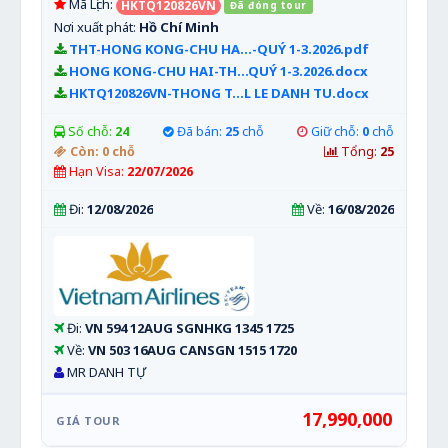
Mã Lịch:
HKTQ120826VN
Đã đóng tour
Nơi xuất phát:
Hồ Chí Minh
THT-HONG KONG-CHU HA...-QUÝ 1-3.2026.pdf
HONG KONG-CHU HAI-TH...QUÝ 1-3.2026.docx
HKTQ120826VN-THONG T...L LE DANH TU.docx
Số chỗ:
24
Đã bán:
25
chỗ
Giữ chỗ:
0
chỗ
Còn:
0
chỗ
Tổng:
25
Hạn Visa:
22/07/2026
Đi:
12/08/2026
Về:
16/08/2026
Đi:
VN 594 12AUG SGNHKG 1345 1725
Về:
VN 503 16AUG CANSGN 1515 1720
MR DANH TỰ
17,990,000